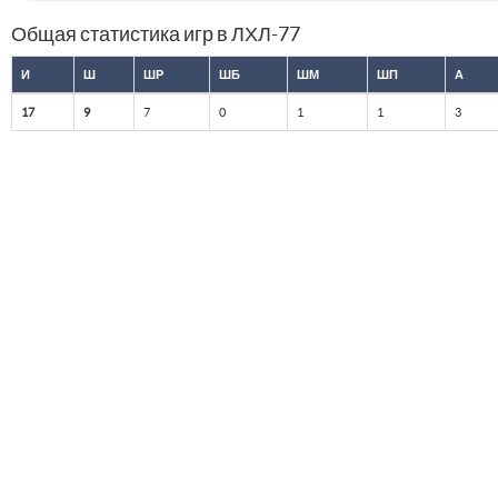
Общая статистика игр в ЛХЛ-77
И
Ш
ШР
ШБ
ШМ
ШП
А
17
9
7
0
1
1
3