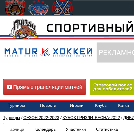
Прямые трансляции матчей
Турниры
Новости
Игроки
Клубы
Катки
Турниры
/
СЕЗОН 2022-2023
/
КУБОК ГРИЗЛИ. ВЕСНА-2022
/
ДИВИ
Таблица
Календарь
Участники
Cтатистика