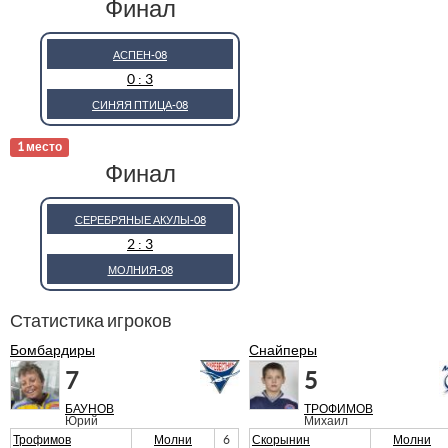
Финал
АСПЕН-08
0 : 3
СИНЯЯ ПТИЦА-08
1 место
Финал
СЕРЕБРЯНЫЕ АКУЛЫ-08
2 : 3
МОЛНИЯ-08
Статистика игроков
Бомбардиры
Снайперы
7
5
БАУНОВ
ТРОФИМОВ
Юрий
Михаил
Трофимов
Молни
6
Скорынин
Молни