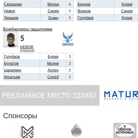
Скорынин
Молни
6
Баунов
Бурев
Невоя
Синяя
5
Воинов
Синяя
Линьков
Green
5
Голубков
Бурев
Бомбардиры-защитники
5
НЕВОЯ
Алексей
Голубков
Бурев
3
Булатов
Молни
2
Царапкин
Аспен
2
Игнатьев
Сереб
2
Спонсоры