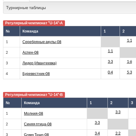
Турнирные таблицы
Регулярный чемпионат "U-14"-А
№
Команда
1
2
1:1
1
Серебряные акулы-08
1:1
2
Аспен-08
3:3
1:6
3
Лидер (Ивантеевка)
0:4
5:3
4
Буревестник-08
Регулярный чемпионат "U-14"-В
№
Команда
1
2
3
3:3
1
Молния-08
3:3
2
Синяя птица-08
3:4
2:2
3
Green Town-08