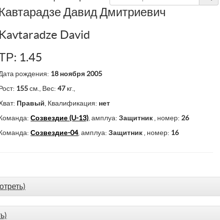
Кавтарадзе Давид Дмитриевич
Kavtaradze David
ТР: 1.45
Дата рождения:
18 ноября 2005
Рост:
155
см., Вес:
47
кг.,
Хват:
Правый
, Квалификация:
нет
Команда:
Созвездие (U-13)
, амплуа:
Защитник
, номер:
26
Команда:
Созвездие-04
, амплуа:
Защитник
, номер:
16
отреть)
ь)