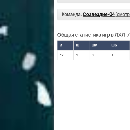
Команда:
Созвездие-04
(смотр
Общая статистика игр в ЛХЛ-
И
Ш
ШР
ШБ
12
1
0
1