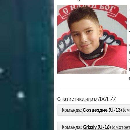
Статистика игр в ЛХЛ-77
Команда:
Созвездие (U-13)
(см
Команда:
Grizzly (U-16)
(смотрет