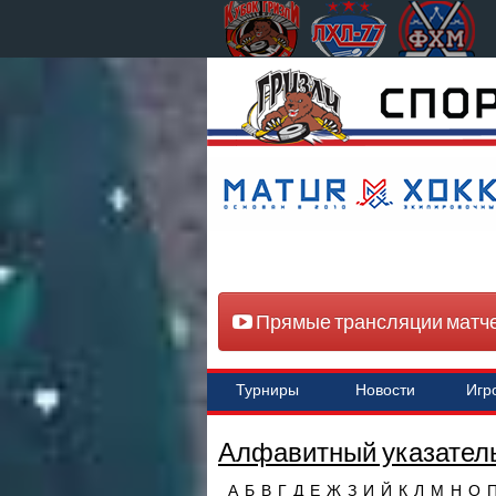
Прямые трансляции матч
Турниры
Новости
Игр
Алфавитный указатель
А
Б
В
Г
Д
Е
Ж
З
И
Й
К
Л
М
Н
О