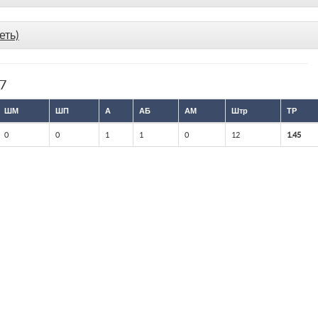
еть)
77
ШМ
ШП
А
АБ
АМ
Штр
ТР
0
0
1
1
0
12
1.45