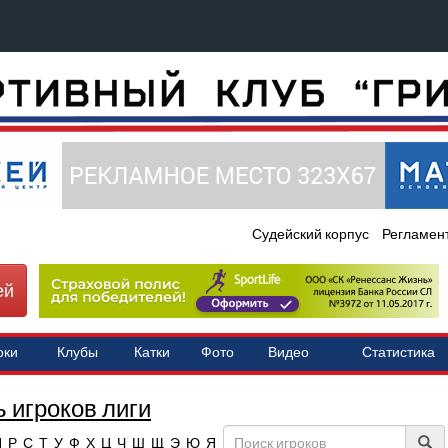
Судейский корпус
Регламен
ей
оки
Клубы
Катки
Фото
Видео
Статистика
 игроков лиги
П
Р
С
Т
У
Ф
Х
Ц
Ч
Ш
Щ
Э
Ю
Я