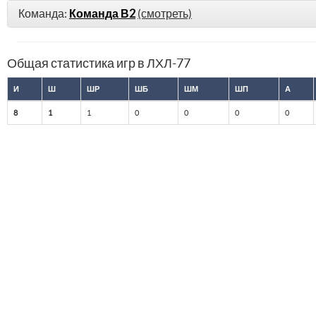
Команда:
Команда В2
(смотреть)
Общая статистика игр в ЛХЛ-77
И
Ш
ШР
ШБ
ШМ
ШП
А
8
1
1
0
0
0
0