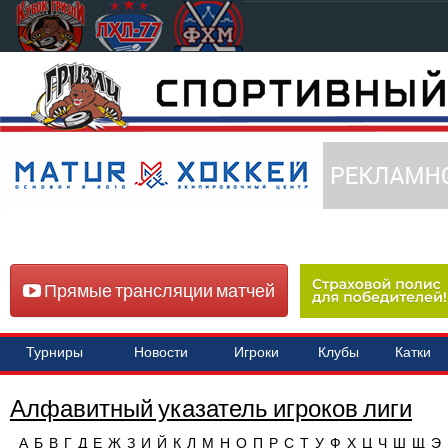
Прямые трансляции матчей
Турниры
Новости
Игроки
Клубы
Катки
Алфавитный указатель игроков лиги
А
Б
В
Г
Д
Е
Ж
З
И
Й
К
Л
М
Н
О
П
Р
С
Т
У
Ф
Х
Ц
Ч
Ш
Щ
Э