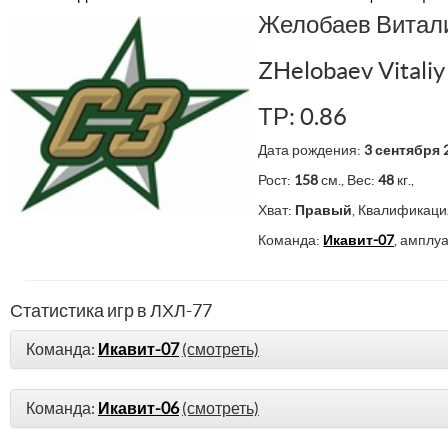
Желобаев Витал
ZHelobaev Vitaliy
ТР: 0.86
Дата рождения:
3 сентября 
Рост:
158
см., Вес:
48
кг.,
Хват:
Правый
, Квалификаци
Команда:
Икавит-07
, амплу
Статистика игр в ЛХЛ-77
Команда:
Икавит-07
(смотреть)
Команда:
Икавит-06
(смотреть)