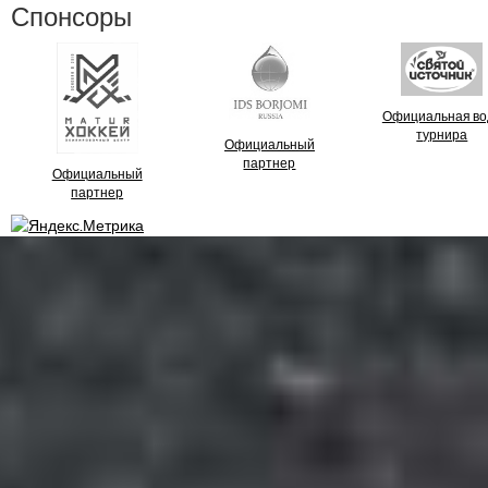
Спонсоры
Официальная во
турнира
Официальный
партнер
Официальный
партнер