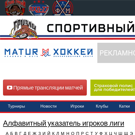
Прямые трансляции матчей
Турниры
Новости
Игроки
Клубы
Катки
Алфавитный указатель игроков лиги
А
Б
В
Г
Д
Е
Ж
З
И
Й
К
Л
М
Н
О
П
Р
С
Т
У
Ф
Х
Ц
Ч
Ш
Щ
Э