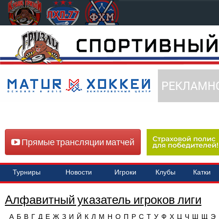
Прямые трансляции матчей
Турниры
Новости
Игроки
Клубы
Катки
Алфавитный указатель игроков лиги
А
Б
В
Г
Д
Е
Ж
З
И
Й
К
Л
М
Н
О
П
Р
С
Т
У
Ф
Х
Ц
Ч
Ш
Щ
Э