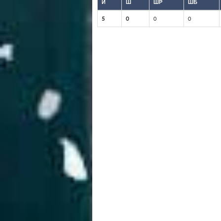
И
Ш
ШР
ШБ
5
0
0
0