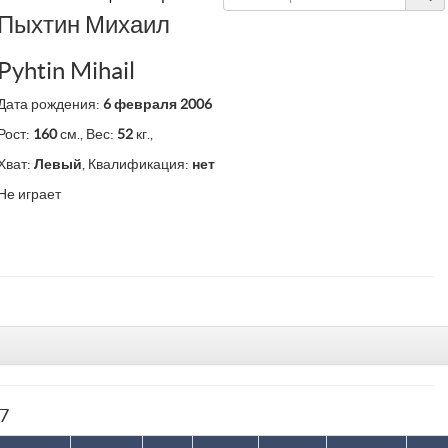
Пыхтин Михаил
Pyhtin Mihail
Дата рождения:
6 февраля 2006
Рост:
160
см., Вес:
52
кг.,
Хват:
Левый
, Квалификация:
нет
Не играет
77