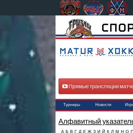
Прямые трансляции матч
Турниры
Новости
Игр
Алфавитный указатель
А
Б
В
Г
Д
Е
Ж
З
И
Й
К
Л
М
Н
О