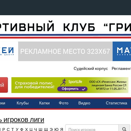
Судейский корпус
Регламен
ей
оки
Клубы
Катки
Фото
Видео
Статистика
 игроков лиги
П
Р
С
Т
У
Ф
Х
Ц
Ч
Ш
Щ
Э
Ю
Я