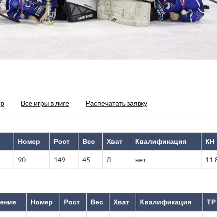
гр
Все игры в лиге
Распечатать заявку
Номер
Рост
Вес
Хват
Квалификация
КН
90
149
45
Л
нет
11.
дения
Номер
Рост
Вес
Хват
Квалификация
ТР