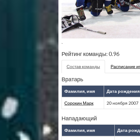
`
Рейтинг команды: 0.96
Состав команды
Расписание и
Вратарь
Фамилия, имя
Дата рождения
Сорокин Марк
20 ноября 2007
Нападающий
Фамилия, имя
Дата рож