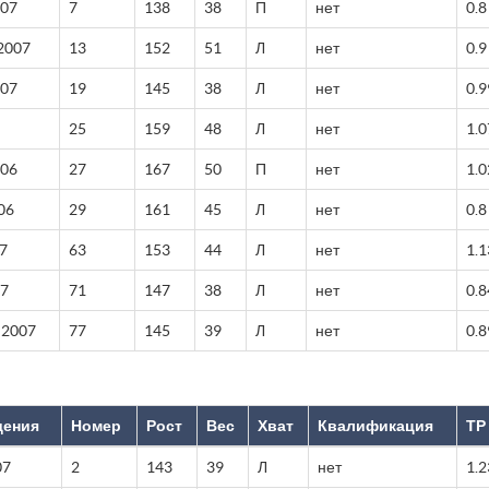
007
7
138
38
П
нет
0.8
2007
13
152
51
Л
нет
0.9
007
19
145
38
Л
нет
0.9
25
159
48
Л
нет
1.0
006
27
167
50
П
нет
1.0
06
29
161
45
Л
нет
0.8
7
63
153
44
Л
нет
1.1
07
71
147
38
Л
нет
0.8
 2007
77
145
39
Л
нет
0.8
дения
Номер
Рост
Вес
Хват
Квалификация
ТР
07
2
143
39
Л
нет
1.2