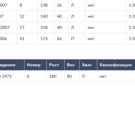
2007
8
138
36
Л
нет
1.3
07
12
140
40
Л
нет
1.3
 2007
17
158
40
Л
нет
1.3
2006
41
174
66
П
нет
1.3
ождения
Номер
Рост
Вес
Хват
Квалификация
я 1973
0
180
80
Л
нет