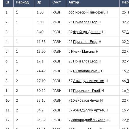
Ш
Период
Вр
Сост
Автор
Пер
1
1
1:30
РАВН
66
Яновский Тимофей
, Н
25
П
2
1
5:50
РАВН
25
Привалов Егор
, Н
32
Р
3
1
8:40
РАВН
39
Фрайндт Даниил
, Н
57
А
4
1
11:33
РАВН
25
Привалов Егор
, Н
32
Р
5
1
13:20
РАВН
5
Ильин Максим
, Н
22
К
6
1
17:1
РАВН
25
Привалов Егор
, Н
32
Р
7
2
24:49
РАВН
32
Ризванов Роман
, Н
16
Р
8
2
27:10
РАВН
57
Ахмадуллин Артем
, Н
66
Я
9
2
30:52
РАВН
97
Перелыгин Глеб
, Н
16
Р
10
2
33:15
РАВН
71
Хейбатов Януш
, Н
22
К
11
2
34:2
РАВН
57
Ахмадуллин Артем
, Н
16
Р
12
2
35:39
РАВН
7
Завгородний Михаил
, Н
72
К