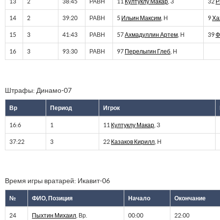
13
2
38:45
РАВН
11
Култуклу Макар
, З
32
Р
14
2
39:20
РАВН
5
Ильин Максим
, Н
9
Ха
15
3
41:43
РАВН
57
Ахмадуллин Артем
, Н
39
Ф
16
3
93:30
РАВН
97
Перелыгин Глеб
, Н
Штрафы: Динамо-07
Вр
Период
Игрок
16:6
1
11
Култуклу Макар
, З
37:22
3
22
Казаков Кирилл
, Н
Время игры вратарей: Икавит-06
№
ФИО, Позиция
Начало
Окончание
24
Пыхтин Михаил
, Вр.
00:00
22:00