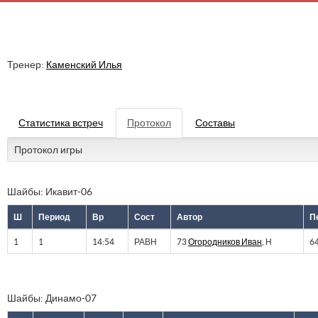
Тренер:
Каменский Илья
Статистика встреч
Протокол
Составы
Протокол игры
Шайбы: Икавит-06
Ш
Период
Вр
Сост
Автор
П
1
1
14:54
РАВН
73
Огородников Иван
, Н
6
Шайбы: Динамо-07