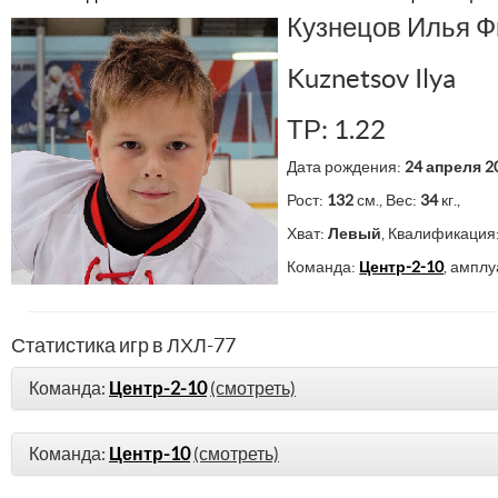
Кузнецов Илья 
Kuznetsov Ilya
ТР: 1.22
Дата рождения:
24 апреля 2
Рост:
132
см., Вес:
34
кг.,
Хват:
Левый
, Квалификация
Команда:
Центр-2-10
, амплу
Статистика игр в ЛХЛ-77
Команда:
Центр-2-10
(смотреть)
Команда:
Центр-10
(смотреть)