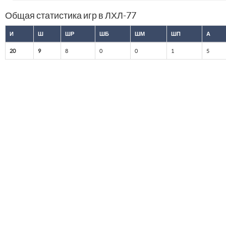
Общая статистика игр в ЛХЛ-77
И
Ш
ШР
ШБ
ШМ
ШП
А
20
9
8
0
0
1
5