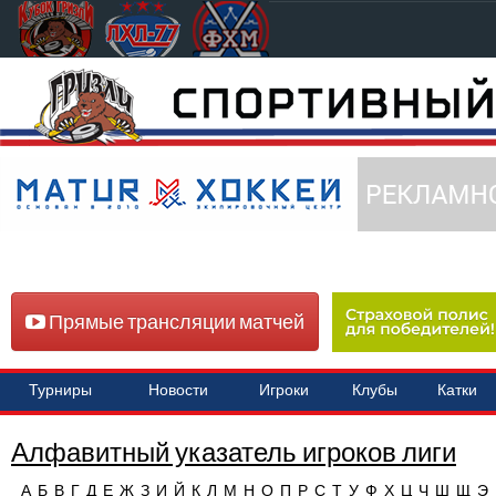
Прямые трансляции матчей
Турниры
Новости
Игроки
Клубы
Катки
Алфавитный указатель игроков лиги
А
Б
В
Г
Д
Е
Ж
З
И
Й
К
Л
М
Н
О
П
Р
С
Т
У
Ф
Х
Ц
Ч
Ш
Щ
Э