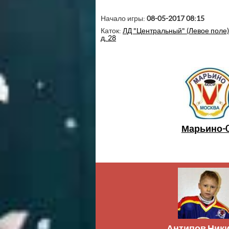
Начало игры:
08-05-2017 08:15
Каток:
ЛД "Центральный" (Левое поле):
д. 28
Марьино-
Антипов Ник