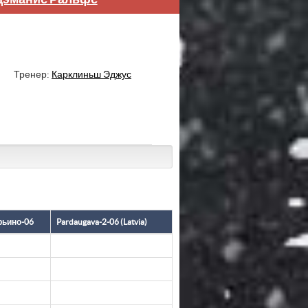
Тренер:
Карклиньш Эджус
ьино-06
Pardaugava-2-06 (Latvia)