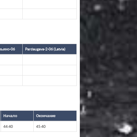
ьино-06
Pardaugava-2-06 (Latvia)
Начало
Окончание
44:40
45:40