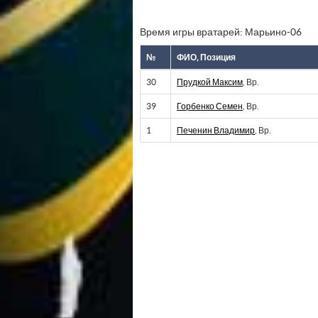
Время игры вратарей: Марьино-06
№
ФИО, Позиция
30
Прудкой Максим
, Вр.
39
Горбенко Семен
, Вр.
1
Печенин Владимир
, Вр.