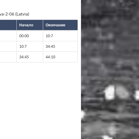
-2-06 (Latvia)
Начало
Окончание
00:00
10:7
10:7
34:45
34:45
44:10