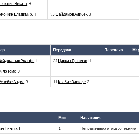
Евсюнин Никита
, Н
емочкин Владимир
, Н
95
Шайдамов Алибек
, З
тор
Передача
Передача
Мар
Вэйдэманис Ральфс
, Н
23
Циркин Ярослав
, Н
Зилэ Томс
, З
Рупейкс Андис
, З
11
Клабис Викторс
, З
Мин
Нарушение
ин Никита
, Н
1
Неправильная атака соперника