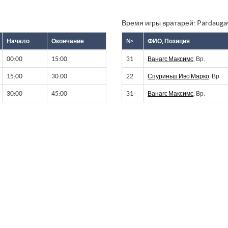
Время игры вратарей: Pardaugava
Начало
Окончание
№
ФИО, Позиция
00:00
15:00
31
Ванагс Максимс
, Вр.
15:00
30:00
22
Спуриньш Иво Марко
, Вр.
30:00
45:00
31
Ванагс Максимс
, Вр.