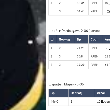
4
2
18:36
РАВН
10
5
3
34:45
РАВН
3
С
Шайбы: Pardaugava-2-06 (Latvia)
Ш
Период
Вр
Сост
Ав
1
2
21:25
РАВН
88
2
3
35:8
РАВН
13
3
3
39:29
РАВН
61
Штрафы: Марьино-06
Вр
Период
Игрок
44:40
3
10
Евсюн