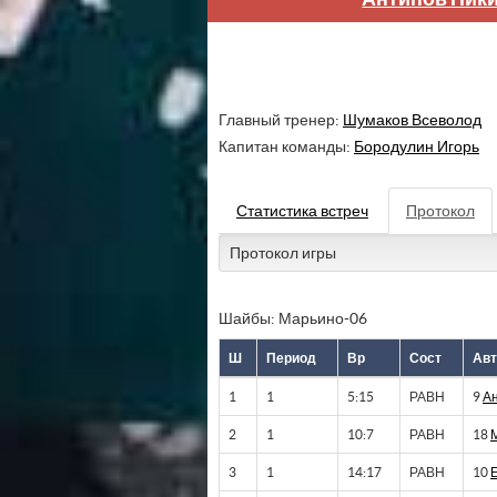
Главный тренер:
Шумаков Всеволод
Капитан команды:
Бородулин Игорь
Статистика встреч
Протокол
Протокол игры
Шайбы: Марьино-06
Ш
Период
Вр
Сост
Авт
1
1
5:15
РАВН
9
Ан
2
1
10:7
РАВН
18
3
1
14:17
РАВН
10