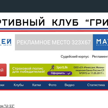
Судейский корпус
Регламен
ей
оки
Клубы
Катки
Фото
Видео
Статистика
он "U-11"