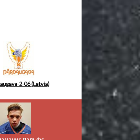
augava-2-06 (Latvia)
дэманис Ральфс