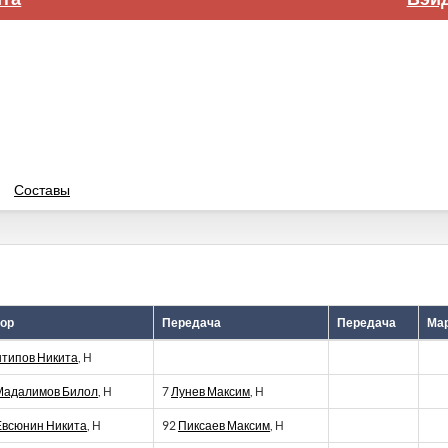
Составы
ор
Передача
Передача
Мар
типов Никита
, Н
Мадалимов Билол
, Н
7
Лунев Максим
, Н
Евсюнин Никита
, Н
92
Пиксаев Максим
, Н