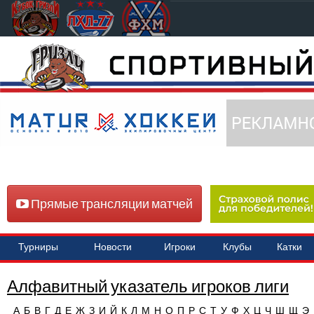
Прямые трансляции матчей
Турниры
Новости
Игроки
Клубы
Катки
Алфавитный указатель игроков лиги
А
Б
В
Г
Д
Е
Ж
З
И
Й
К
Л
М
Н
О
П
Р
С
Т
У
Ф
Х
Ц
Ч
Ш
Щ
Э