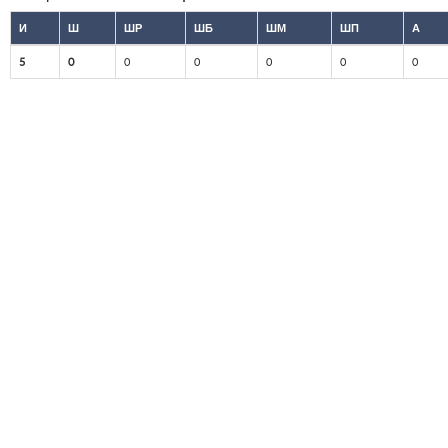
И
Ш
ШР
ШБ
ШМ
ШП
А
5
0
0
0
0
0
0