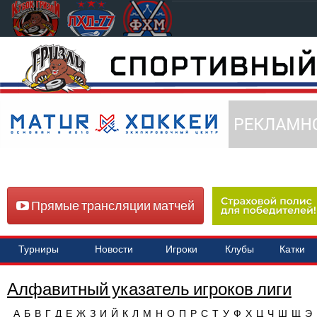
Прямые трансляции матчей
Турниры
Новости
Игроки
Клубы
Катки
Алфавитный указатель игроков лиги
А
Б
В
Г
Д
Е
Ж
З
И
Й
К
Л
М
Н
О
П
Р
С
Т
У
Ф
Х
Ц
Ч
Ш
Щ
Э