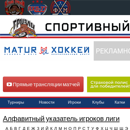
Прямые трансляции матчей
Турниры
Новости
Игроки
Клубы
Катки
Алфавитный указатель игроков лиги
А
Б
В
Г
Д
Е
Ж
З
И
Й
К
Л
М
Н
О
П
Р
С
Т
У
Ф
Х
Ц
Ч
Ш
Щ
Э