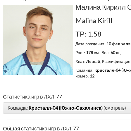
Малина Кирилл 
Malina Kirill
ТР: 1.58
Дата рождения:
10 февраля
Рост:
178
см., Вес:
60
кг.,
Хват:
Левый
, Квалификация
Команда:
Кристалл-04 (Юж
номер:
12
Статистика игр в ЛХЛ-77
Команда:
Кристалл-04 (Южно-Сахалинск)
(смотреть)
Общая статистика игр в ЛХЛ-77