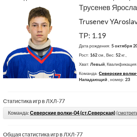
Трусенев Яросл
Trusenev YArosla
ТР: 1.19
Дата рождения:
5 октября 2
Рост:
162
см., Вес:
52
кг.,
Хват:
Левый
, Квалификация
Команда:
Северские волки-
Нападающий
, номер:
23
Статистика игр в ЛХЛ-77
Команда:
Северские волки-04 (ст.Северская)
(смотрет
Общая статистика игр в ЛХЛ-77