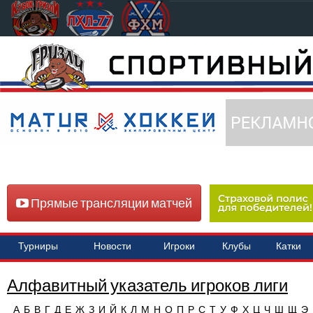
Прямые трансляции матчей
Турниры
Новости
Игроки
Клубы
Катки
Алфавитный указатель игроков лиги
А
Б
В
Г
Д
Е
Ж
З
И
Й
К
Л
М
Н
О
П
Р
С
Т
У
Ф
Х
Ц
Ч
Ш
Щ
Э