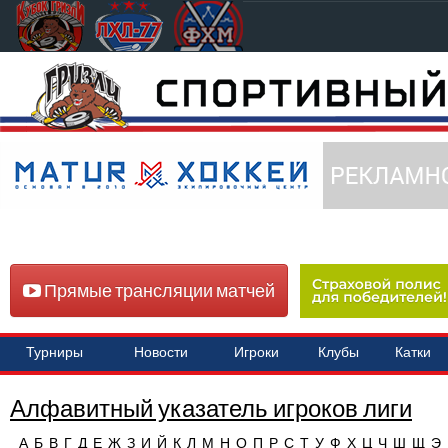
Прямые трансляции матчей
Турниры
Новости
Игроки
Клубы
Катки
Алфавитный указатель игроков лиги
А
Б
В
Г
Д
Е
Ж
З
И
Й
К
Л
М
Н
О
П
Р
С
Т
У
Ф
Х
Ц
Ч
Ш
Щ
Э