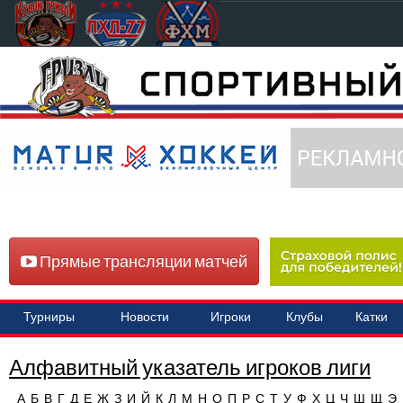
Прямые трансляции матчей
Турниры
Новости
Игроки
Клубы
Катки
Алфавитный указатель игроков лиги
А
Б
В
Г
Д
Е
Ж
З
И
Й
К
Л
М
Н
О
П
Р
С
Т
У
Ф
Х
Ц
Ч
Ш
Щ
Э