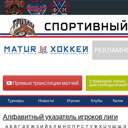
Прямые трансляции матчей
Турниры
Новости
Игроки
Клубы
Катки
Алфавитный указатель игроков лиги
А
Б
В
Г
Д
Е
Ж
З
И
Й
К
Л
М
Н
О
П
Р
С
Т
У
Ф
Х
Ц
Ч
Ш
Щ
Э