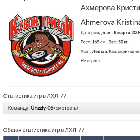
Ахмерова Крист
Ahmerova Kristin
Дата рождения:
8 марта 200
Рост:
165
см., Вес:
50
кг.,
Хват:
Левый
, Квалификация
Не играет
Статистика игр в ЛХЛ-77
Команда:
Grizzly-06
(смотреть)
Общая статистика игр в ЛХЛ-77