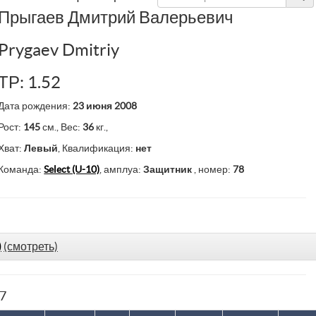
Прыгаев Дмитрий Валерьевич
Prygaev Dmitriy
ТР: 1.52
Дата рождения:
23 июня 2008
Рост:
145
см., Вес:
36
кг.,
Хват:
Левый
, Квалификация:
нет
Команда:
Select (U-10)
, амплуа:
Защитник
, номер:
78
)
(смотреть)
77