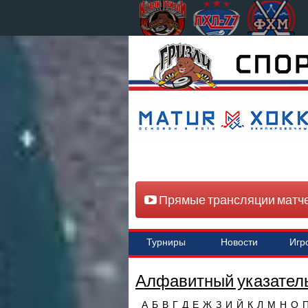
Прямые трансляции матч
Турниры
Новости
Игр
Алфавитный указатель
А
Б
В
Г
Д
Е
Ж
З
И
Й
К
Л
М
Н
О