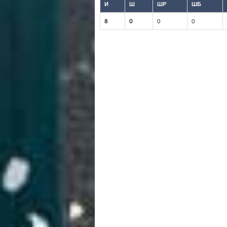
И
Ш
ШР
ШБ
8
0
0
0