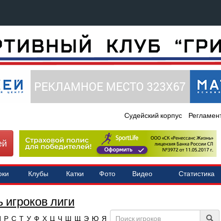
Судейский корпус
Регламен
ей
оки
Клубы
Катки
Фото
Видео
Статистика
 игроков лиги
П
Р
С
Т
У
Ф
Х
Ц
Ч
Ш
Щ
Э
Ю
Я