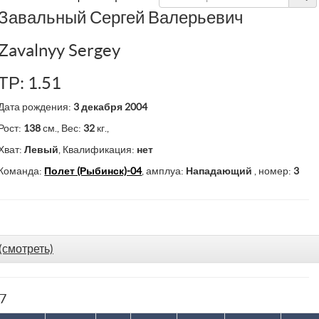
Завальный Сергей Валерьевич
Zavalnyy Sergey
ТР: 1.51
Дата рождения:
3 декабря 2004
Рост:
138
см., Вес:
32
кг.,
Хват:
Левый
, Квалификация:
нет
Команда:
Полет (Рыбинск)-04
, амплуа:
Нападающий
, номер:
3
(смотреть)
77