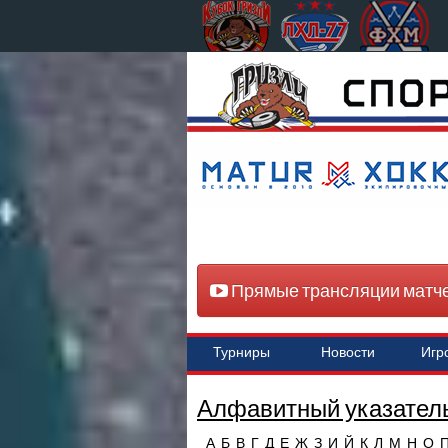
Прямые трансляции матч
Турниры
Новости
Игр
Алфавитный указатель
А
Б
В
Г
Д
Е
Ж
З
И
Й
К
Л
М
Н
О