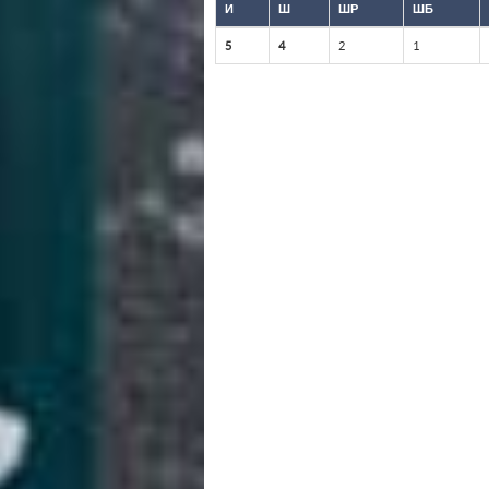
И
Ш
ШР
ШБ
5
4
2
1