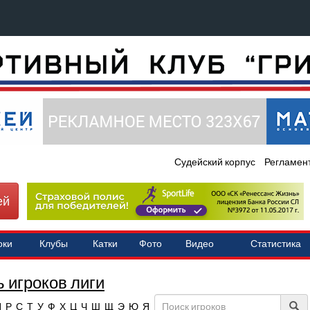
Судейский корпус
Регламен
ей
оки
Клубы
Катки
Фото
Видео
Статистика
 игроков лиги
П
Р
С
Т
У
Ф
Х
Ц
Ч
Ш
Щ
Э
Ю
Я