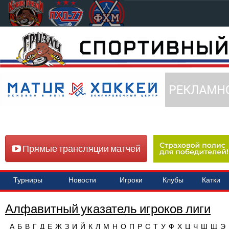
Прямые трансляции матчей
Турниры
Новости
Игроки
Клубы
Катки
Алфавитный указатель игроков лиги
А
Б
В
Г
Д
Е
Ж
З
И
Й
К
Л
М
Н
О
П
Р
С
Т
У
Ф
Х
Ц
Ч
Ш
Щ
Э