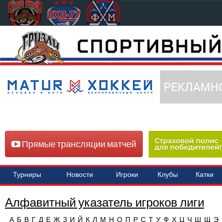
Прямые трансляции матчей
Турниры
Новости
Игроки
Клубы
Катки
Алфавитный указатель игроков лиги
А
Б
В
Г
Д
Е
Ж
З
И
Й
К
Л
М
Н
О
П
Р
С
Т
У
Ф
Х
Ц
Ч
Ш
Щ
Э