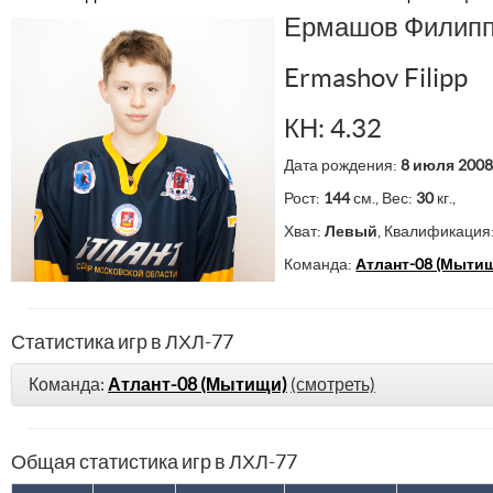
Ермашов Филипп
Ermashov Filipp
КН: 4.32
Дата рождения:
8 июля 200
Рост:
144
см., Вес:
30
кг.,
Хват:
Левый
, Квалификация
Команда:
Атлант-08 (Мыти
Статистика игр в ЛХЛ-77
Команда:
Атлант-08 (Мытищи)
(смотреть)
Общая статистика игр в ЛХЛ-77