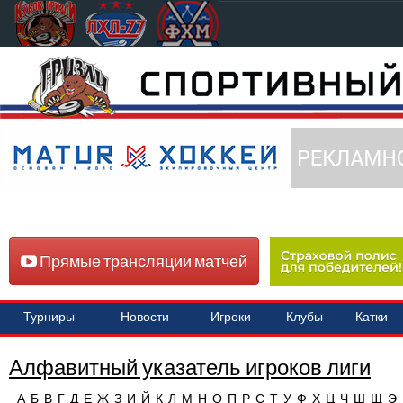
Прямые трансляции матчей
Турниры
Новости
Игроки
Клубы
Катки
Алфавитный указатель игроков лиги
А
Б
В
Г
Д
Е
Ж
З
И
Й
К
Л
М
Н
О
П
Р
С
Т
У
Ф
Х
Ц
Ч
Ш
Щ
Э