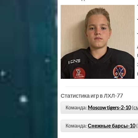
Статистика игр в ЛХЛ-77
Команда:
Moscow tigers-2-10
(с
Команда:
Снежные барсы-10