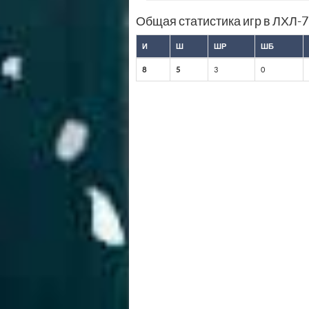
Общая статистика игр в ЛХЛ-
И
Ш
ШР
ШБ
8
5
3
0