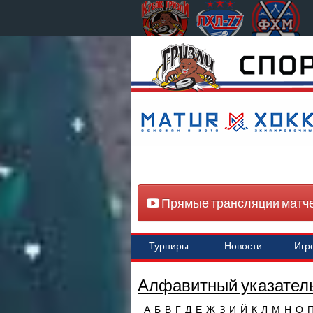
Прямые трансляции матч
Турниры
Новости
Игр
Алфавитный указатель
А
Б
В
Г
Д
Е
Ж
З
И
Й
К
Л
М
Н
О