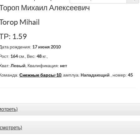
Тороп Михаил Алексеевич
Torop Mihail
ТР: 1.59
Дата рождения:
17 июня 2010
Рост:
164
см., Вес:
48
кг.,
Хват:
Левый
, Квалификация:
нет
Команда:
Снежные барсы-10
, амплуа:
Нападающий
, номер:
45
мотреть)
(смотреть)