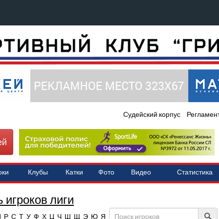
Судейский корпус
Регламен
ей
оки
Клубы
Катки
Фото
Видео
Статистика
 игроков лиги
П
Р
С
Т
У
Ф
Х
Ц
Ч
Ш
Щ
Э
Ю
Я