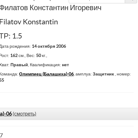
Филатов Константин Игоревич
Filatov Konstantin
ТР: 1.5
Дата рождения:
14 октября 2006
Рост:
162
см., Вес:
50
кг.,
Хват:
Правый
, Квалификация:
нет
Команда:
Олимпиец (Балашиха)-06
, амплуа:
Защитник
, номер:
55
а)-06
(смотреть)
77