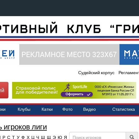
Судейский корпус
Регламен
ей
оки
Клубы
Катки
Фото
Видео
Статистика
 игроков лиги
П
Р
С
Т
У
Ф
Х
Ц
Ч
Ш
Щ
Э
Ю
Я