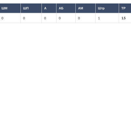
ШМ
ШП
А
АБ
АМ
Штр
ТР
0
0
0
0
0
1
1.5