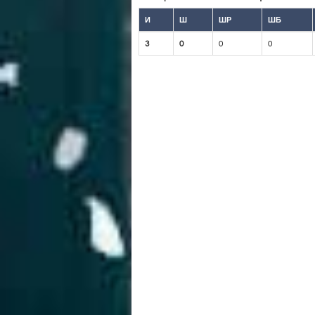
И
Ш
ШР
ШБ
3
0
0
0