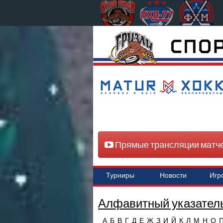
Прямые трансляции матч
Турниры
Новости
Игр
Алфавитный указатель
А
Б
В
Г
Д
Е
Ж
З
И
Й
К
Л
М
Н
О