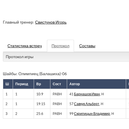
Главный тренер:
Свистунов Игорь
Статистика встреч
Протокол
Составы
Протокол игры
Шайбы: Олимпиец (Балашиха)-06
Ш
Период
Вр
Сост
Автор
1
1
10:9
РАВН
41
Барнашов Иван
, Н
2
1
19:15
РАВН
57
Савчук Альберт
, Н
3
2
25:6
РАВН
99
Скрипицын Владимир
, Н