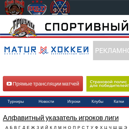
Прямые трансляции матчей
Турниры
Новости
Игроки
Клубы
Катки
Алфавитный указатель игроков лиги
А
Б
В
Г
Д
Е
Ж
З
И
Й
К
Л
М
Н
О
П
Р
С
Т
У
Ф
Х
Ц
Ч
Ш
Щ
Э