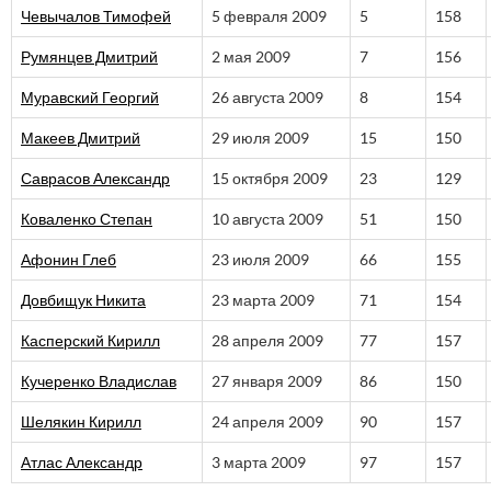
Чевычалов Тимофей
5 февраля 2009
5
158
Румянцев Дмитрий
2 мая 2009
7
156
Муравский Георгий
26 августа 2009
8
154
Макеев Дмитрий
29 июля 2009
15
150
Саврасов Александр
15 октября 2009
23
129
Коваленко Степан
10 августа 2009
51
150
Афонин Глеб
23 июля 2009
66
155
Довбищук Никита
23 марта 2009
71
154
Касперский Кирилл
28 апреля 2009
77
157
Кучеренко Владислав
27 января 2009
86
150
Шелякин Кирилл
24 апреля 2009
90
157
Атлас Александр
3 марта 2009
97
157