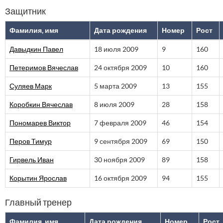
Защитник
Фамилия, имя
Дата рождения
Номер
Рост
Давыдкин Павел
18 июля 2009
9
160
Петеримов Вячеслав
24 октября 2009
10
160
Суляев Марк
5 марта 2009
13
155
Коробкин Вячеслав
8 июля 2009
28
158
Пономарев Виктор
7 февраля 2009
46
154
Перов Тимур
9 сентября 2009
69
150
Гирвель Иван
30 ноября 2009
89
158
Корытин Ярослав
16 октября 2009
94
155
Главный тренер
Фамилия, имя
Дата рождения
Номер
Рост