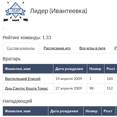
Лидер (Ивантеевка)
`
Рейтинг команды: 1.33
Состав команды
Расписание игр
Все игры в лиге
Р
Вратарь
Фамилия, имя
Дата рождения
Номер
Рост
Вертелецкий Елисей
14 апреля 2009
1
160
Душ Сантос Кошта Томас
27 апреля 2009
98
152
Нападающий
Фамилия, имя
Дата рождения
Номер
Рост