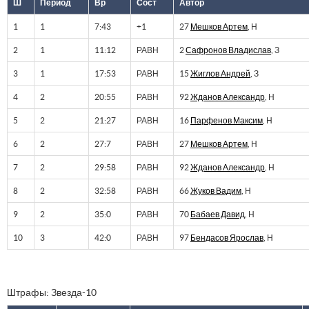
Ш
Период
Вр
Сост
Автор
1
1
7:43
+1
27
Мешков Артем
, Н
2
1
11:12
РАВН
2
Сафронов Владислав
, З
3
1
17:53
РАВН
15
Жиглов Андрей
, З
4
2
20:55
РАВН
92
Жданов Александр
, Н
5
2
21:27
РАВН
16
Парфенов Максим
, Н
6
2
27:7
РАВН
27
Мешков Артем
, Н
7
2
29:58
РАВН
92
Жданов Александр
, Н
8
2
32:58
РАВН
66
Жуков Вадим
, Н
9
2
35:0
РАВН
70
Бабаев Давид
, Н
10
3
42:0
РАВН
97
Бендасов Ярослав
, Н
Штрафы: Звезда-10