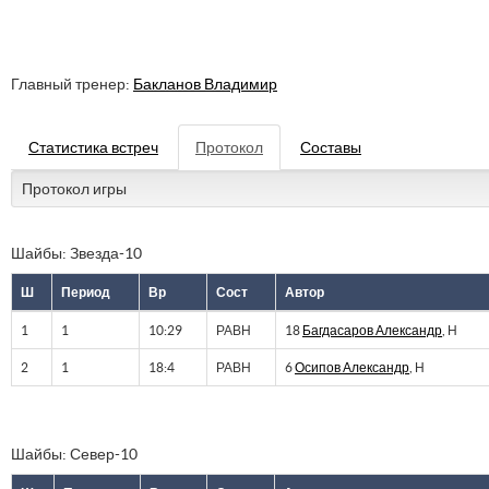
Главный тренер:
Бакланов Владимир
Статистика встреч
Протокол
Составы
Протокол игры
Шайбы: Звезда-10
Ш
Период
Вр
Сост
Автор
1
1
10:29
РАВН
18
Багдасаров Александр
, Н
2
1
18:4
РАВН
6
Осипов Александр
, Н
Шайбы: Север-10