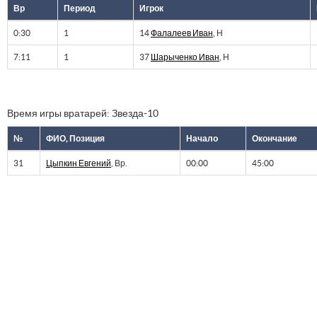
Вр
Период
Игрок
0:30
1
14
Фалалеев Иван
, Н
7:11
1
37
Шарыченко Иван
, Н
Время игры вратарей: Звезда-10
№
ФИО, Позиция
Начало
Окончание
31
Цыпкин Евгений
, Вр.
00:00
45:00