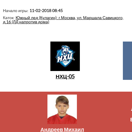
Начало игры:
11-02-2018 08:45
Каток:
Южный лед (Кулагин): г.Москва, ул. Маршала Савицкого,
д.16 (ЛД напротив дома)
НХЦ-05
Андреев Михаил