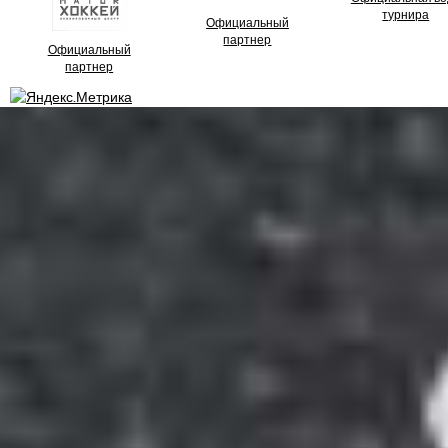
турнира
Официальный
партнер
Официальный
партнер