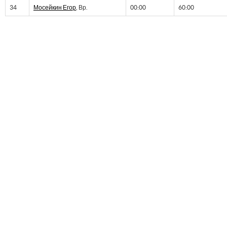
34
Мосейкин Егор
, Вр.
00:00
60:00