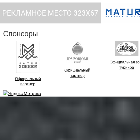
Спонсоры
Официальная во
турнира
Официальный
партнер
Официальный
партнер