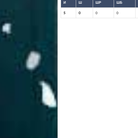
И
Ш
ШР
ШБ
5
0
0
0