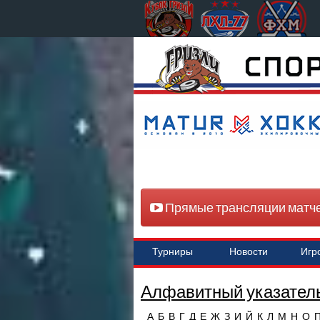
Прямые трансляции матч
Турниры
Новости
Игр
Алфавитный указатель
А
Б
В
Г
Д
Е
Ж
З
И
Й
К
Л
М
Н
О