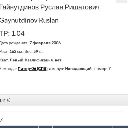
Гайнутдинов Руслан Ришатович
Gaynutdinov Ruslan
ТР: 1.04
Дата рождения:
7 февраля 2006
Рост:
162
см., Вес:
59
кг.,
Хват:
Левый
, Квалификация:
нет
Команда:
Питер-06 (СПб)
, амплуа:
Нападающий
, номер:
7
реть)
77