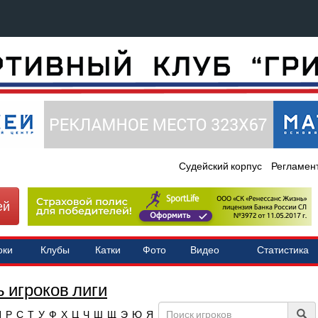
Судейский корпус
Регламен
ей
оки
Клубы
Катки
Фото
Видео
Статистика
 игроков лиги
П
Р
С
Т
У
Ф
Х
Ц
Ч
Ш
Щ
Э
Ю
Я