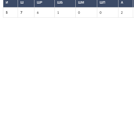
И
Ш
ШР
ШБ
ШМ
ШП
А
5
7
6
1
0
0
2