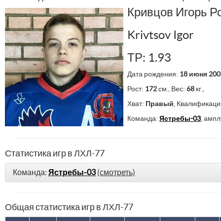
Кривцов Игорь Р
Krivtsov Igor
ТР: 1.93
Дата рождения:
18 июня 200
Рост:
172
см., Вес:
68
кг.,
Хват:
Правый
, Квалификаци
Команда:
Ястребы-03
, амп
Статистика игр в ЛХЛ-77
Команда:
Ястребы-03
(смотреть)
Общая статистика игр в ЛХЛ-77