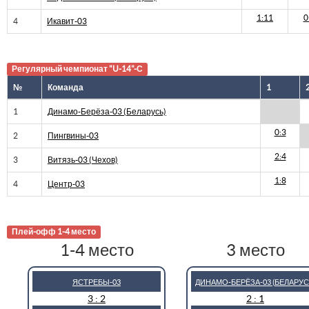
1:11
0
4
Икавит-03
Регулярный чемпионат "U-14"-С
№
Команда
1
1
Динамо-Берёза-03 (Беларусь)
0:3
2
Пингвины-03
2:4
3
Витязь-03 (Чехов)
1:8
4
Центр-03
Плей-офф 1-4 место
1-4 место
3 место
ЯСТРЕБЫ-03
ДИНАМО-БЕРЁЗА-03 (БЕЛАРУС
3 : 2
2 : 1