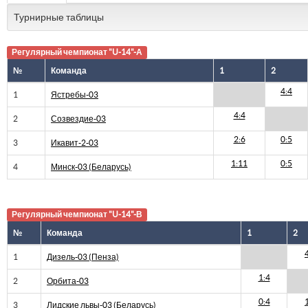
Турнирные таблицы
Регулярный чемпионат "U-14"-А
№
Команда
1
2
4:4
1
Ястребы-03
4:4
2
Созвездие-03
2:6
0:5
3
Икавит-2-03
1:11
0:5
4
Минск-03 (Беларусь)
Регулярный чемпионат "U-14"-В
№
Команда
1
2
1
Дизель-03 (Пенза)
1:4
2
Орбита-03
0:4
3
Лидские львы-03 (Беларусь)