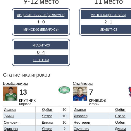
9-12 место
11 место
ЛИДСКИЕ ЛЬВЫ-03 (БЕЛАРУСЬ)
МИНСК-03 (БЕЛАРУСЬ)
1 : 0
2 : 1
МИНСК-03 (БЕЛАРУСЬ)
ИКАВИТ-03
ИКАВИТ-03
0 : 4
ЦЕНТР-03
Статистика игроков
Бомбардиры
Снайперы
13
7
КРУПНИК
КРИВЦОВ
Кирилл
Игорь
Иванов
Орбит
10
Иванов
Орбит
Тумин
Ястре
10
Яковлев
Созве
Окулович
Динам
10
Нестеров
Орбит
Кривцов
Ястре
9
Окулович
Динам