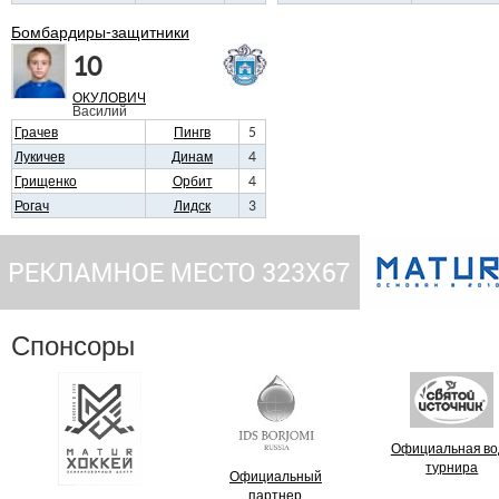
Бомбардиры-защитники
10
ОКУЛОВИЧ
Василий
Грачев
Пингв
5
Лукичев
Динам
4
Грищенко
Орбит
4
Рогач
Лидск
3
Спонсоры
Официальная во
турнира
Официальный
партнер