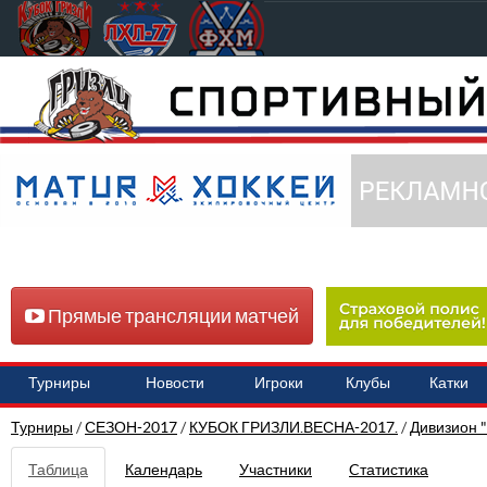
Прямые трансляции матчей
Турниры
Новости
Игроки
Клубы
Катки
Турниры
/
СЕЗОН-2017
/
КУБОК ГРИЗЛИ.ВЕСНА-2017.
/
Дивизион 
Таблица
Календарь
Участники
Cтатистика