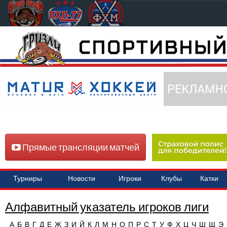
Прямые трансляции матчей
Турниры
Новости
Игроки
Клубы
Катки
Алфавитный указатель игроков лиги
А
Б
В
Г
Д
Е
Ж
З
И
Й
К
Л
М
Н
О
П
Р
С
Т
У
Ф
Х
Ц
Ч
Ш
Щ
Э