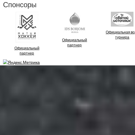
Спонсоры
Официальная во
турнира
Официальный
партнер
Официальный
партнер