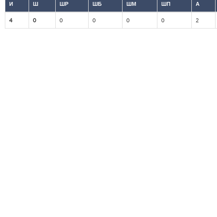
И
Ш
ШР
ШБ
ШМ
ШП
А
4
0
0
0
0
0
2