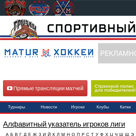
Прямые трансляции матчей
Турниры
Новости
Игроки
Клубы
Катки
Алфавитный указатель игроков лиги
А
Б
В
Г
Д
Е
Ж
З
И
Й
К
Л
М
Н
О
П
Р
С
Т
У
Ф
Х
Ц
Ч
Ш
Щ
Э