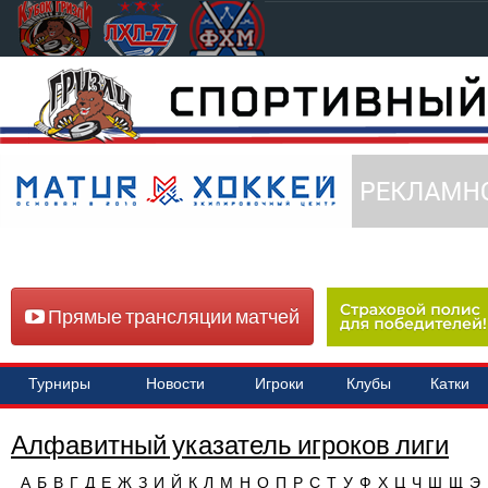
Прямые трансляции матчей
Турниры
Новости
Игроки
Клубы
Катки
Алфавитный указатель игроков лиги
А
Б
В
Г
Д
Е
Ж
З
И
Й
К
Л
М
Н
О
П
Р
С
Т
У
Ф
Х
Ц
Ч
Ш
Щ
Э