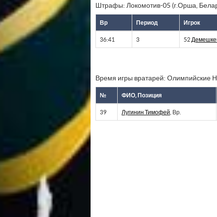
Штрафы: Локомотив-05 (г.Орша, Бела
Вр
Период
Игрок
36:41
3
52
Демешке
Время игры вратарей: Олимпийские 
№
ФИО, Позиция
39
Лугинин Тимофей
, Вр.