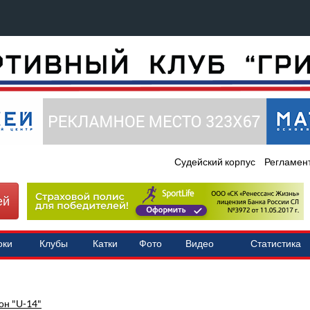
Судейский корпус
Регламен
ей
оки
Клубы
Катки
Фото
Видео
Статистика
он "U-14"