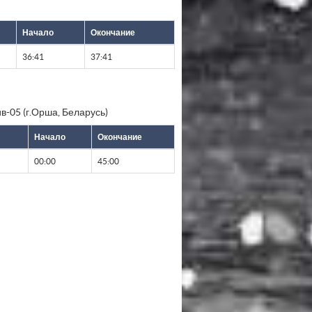
Начало
Окончание
36:41
37:41
в-05 (г.Орша, Беларусь)
Начало
Окончание
00:00
45:00