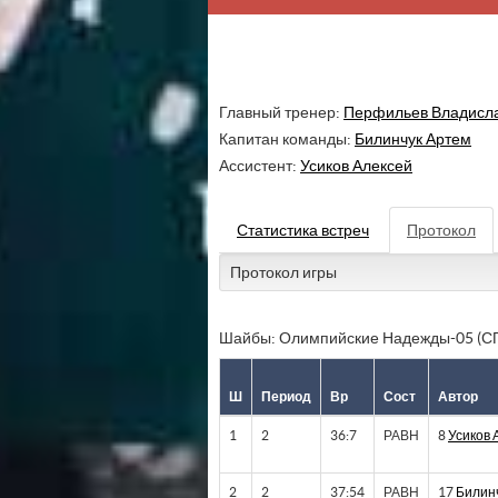
Главный тренер:
Перфильев Владисл
Капитан команды:
Билинчук Артем
Ассистент:
Усиков Алексей
Статистика встреч
Протокол
Протокол игры
Шайбы: Олимпийские Надежды-05 (С
Ш
Период
Вр
Сост
Автор
1
2
36:7
РАВН
8
Усиков 
2
2
37:54
РАВН
17
Билин