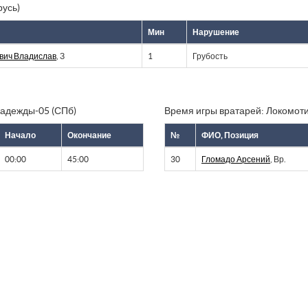
русь)
Мин
Нарушение
вич Владислав
, З
1
Грубость
Надежды-05 (СПб)
Время игры вратарей: Локомоти
Начало
Окончание
№
ФИО, Позиция
00:00
45:00
30
Гломадо Арсений
, Вр.