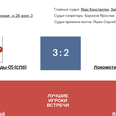
Главные судьи:
Якас Константин
,
За
ская , д. 28, корп. 3
Судья-секретарь: Барахов Ярослав
Судья-времени матча: Яшин Сергей
3 : 2
ды-05 (СПб)
Локомотив
ЛУЧШИЕ
ИГРОКИ
ВСТРЕЧИ
ей
Я