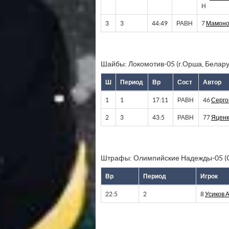
Н
3
3
44:49
РАВН
7
Мамоно
Шайбы: Локомотив-05 (г.Орша, Белару
Ш
Период
Вр
Сост
Автор
1
1
17:11
РАВН
46
Серго
2
3
43:5
РАВН
77
Яценк
Штрафы: Олимпийские Надежды-05 (
Вр
Период
Игрок
22:5
2
8
Усиков 