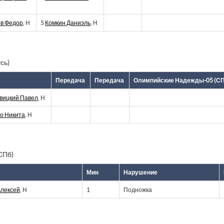
в Федор
, Н
5
Комкин Даниэль
, Н
сь)
Передача
Передача
Олимпийские Надежды-05 (СП
вицкий Павел
, Н
о Никита
, Н
СПб)
Мин
Нарушение
Алексей
, Н
1
Подножка