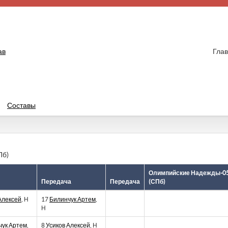
ав
Глав
Составы
Пб)
Олимпийские Надежды-0
Передача
Передача
(СПб)
Алексей
, Н
17
Билинчук Артем
,
Н
чук Артем
,
8
Усиков Алексей
, Н