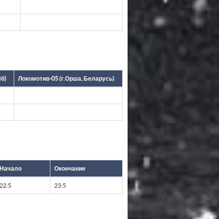
б)
Локомотив-05 (г.Орша, Беларусь)
Начало
Окончание
22:5
23:5