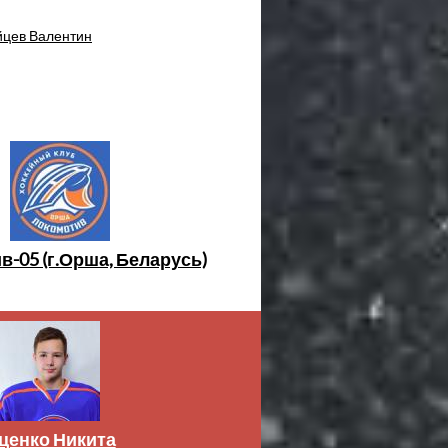
йцев Валентин
-05 (г.Орша, Беларусь)
ценко Никита