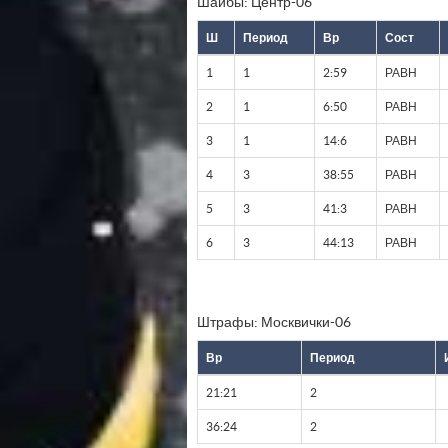
Шайбы: Центр-06
Ш
Период
Вр
Сост
1
1
2:59
РАВН
2
1
6:50
РАВН
3
1
14:6
РАВН
4
3
38:55
РАВН
5
3
41:3
РАВН
6
3
44:13
РАВН
Штрафы: Москвички-06
Вр
Период
21:21
2
36:24
2