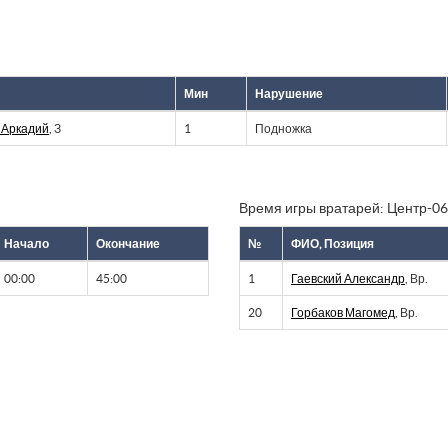
Мин
Нарушение
 Аркадий
, З
1
Подножка
Время игры вратарей: Центр-06
Начало
Окончание
№
ФИО, Позиция
00:00
45:00
1
Гаевский Александр
, Вр.
20
Горбаков Магомед
, Вр.