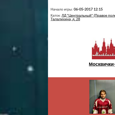
Начало игры:
06-05-2017 12:15
Каток:
ЛД "Центральный" (Правое поле):
Талалихина, д. 28
Москвички