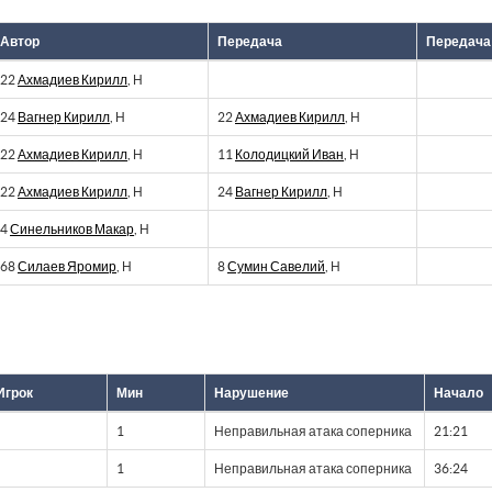
Автор
Передача
Передача
22
Ахмадиев Кирилл
, Н
24
Вагнер Кирилл
, Н
22
Ахмадиев Кирилл
, Н
22
Ахмадиев Кирилл
, Н
11
Колодицкий Иван
, Н
22
Ахмадиев Кирилл
, Н
24
Вагнер Кирилл
, Н
4
Синельников Макар
, Н
68
Силаев Яромир
, Н
8
Сумин Савелий
, Н
Игрок
Мин
Нарушение
Начало
1
Неправильная атака соперника
21:21
1
Неправильная атака соперника
36:24