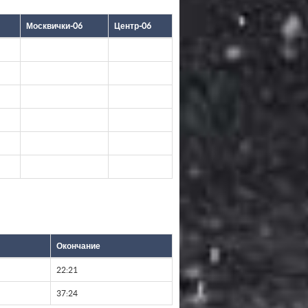
Москвички-06
Центр-06
Окончание
22:21
37:24