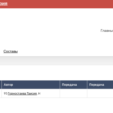
рия
Главны
Составы
Автор
Передача
Передача
95
Горностаева Таисия
, Н