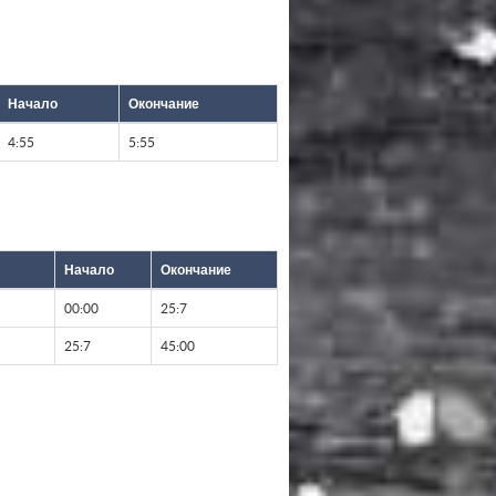
Начало
Окончание
4:55
5:55
Начало
Окончание
00:00
25:7
25:7
45:00