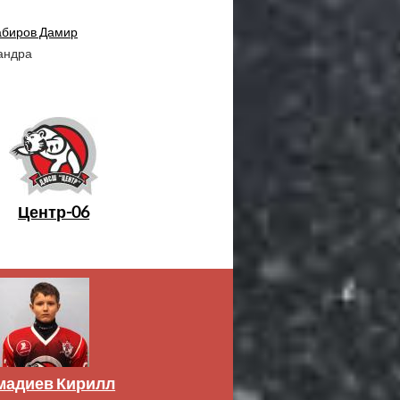
биров Дамир
андра
Центр-06
мадиев Кирилл