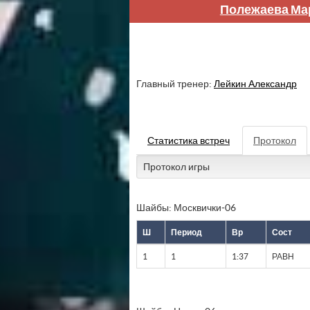
Полежаева Ма
Главный тренер:
Лейкин Александр
Статистика встреч
Протокол
Протокол игры
Шайбы: Москвички-06
Ш
Период
Вр
Сост
1
1
1:37
РАВН