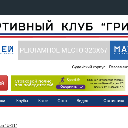
Судейский корпус
Регламен
ей
оки
Клубы
Катки
Фото
Видео
Статистика
он "U-11"