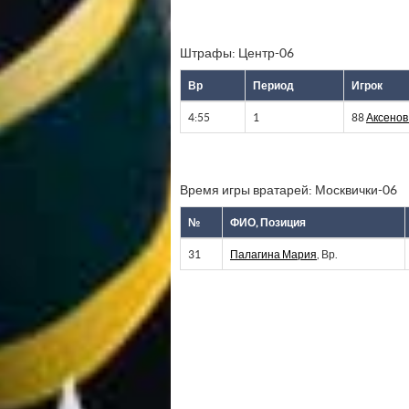
Штрафы: Центр-06
Вр
Период
Игрок
4:55
1
88
Аксенов
Время игры вратарей: Москвички-06
№
ФИО, Позиция
31
Палагина Мария
, Вр.