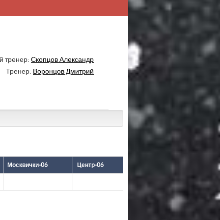
й тренер:
Скопцов Александр
Тренер:
Воронцов Дмитрий
Москвички-06
Центр-06