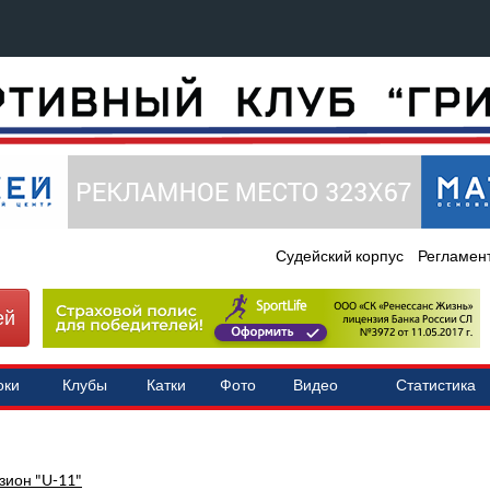
Судейский корпус
Регламен
ей
оки
Клубы
Катки
Фото
Видео
Статистика
ион "U-11"