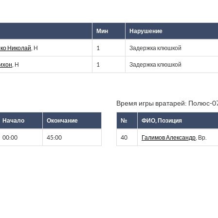
Мин
Нарушение
ко Николай
, Н
1
Задержка клюшкой
Тихон
, Н
1
Задержка клюшкой
Время игры вратарей: Полюс-07
Начало
Окончание
№
ФИО, Позиция
00:00
45:00
40
Галимов Александр
, Вр.