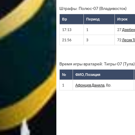
Штрафы: Полюс-07 (Владивосток)
Вр
Период
Игрок
17:13
1
27
Дзюбен
21:56
3
72
Лесик 
Время игры вратарей: Тигры-07 (Тула)
№
ФИО, Позиция
1
Афонцев Данила
, Вр.