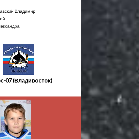
авский Владимир
рей
лександра
с-07 (Владивосток)