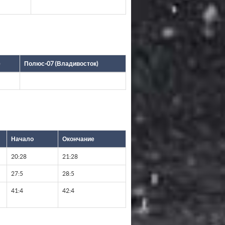
)
Полюс-07 (Владивосток)
Начало
Окончание
20:28
21:28
27:5
28:5
41:4
42:4