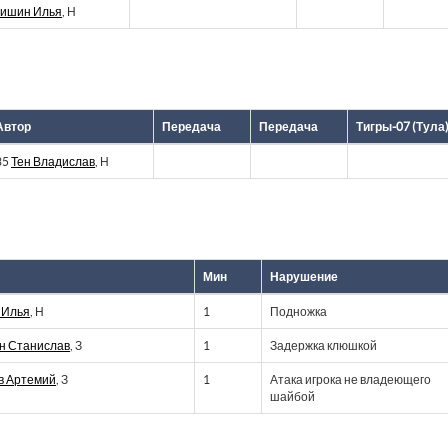
ришин Илья
, Н
Автор
Передача
Передача
Тигры-07 (Тула
35
Тен Владислав
, Н
Мин
Нарушение
 Илья
, Н
1
Подножка
н Станислав
, З
1
Задержка клюшкой
в Артемий
, З
1
Атака игрока не владеющего
шайбой