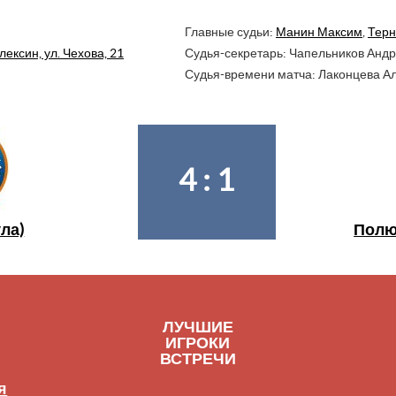
Главные судьи:
Манин Максим
,
Терн
лексин, ул. Чехова, 21
Судья-секретарь: Чапельников Анд
Судья-времени матча: Лаконцева А
4 : 1
ула)
Полю
ЛУЧШИЕ
ИГРОКИ
ВСТРЕЧИ
я