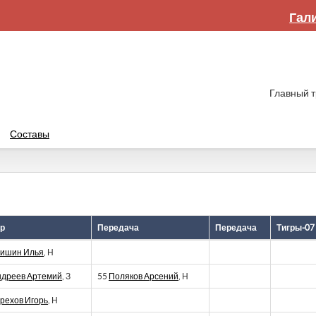
Гал
Главный 
Составы
р
Передача
Передача
Тигры-07 
ришин Илья
, Н
ндреев Артемий
, З
55
Поляков Арсений
, Н
рехов Игорь
, Н