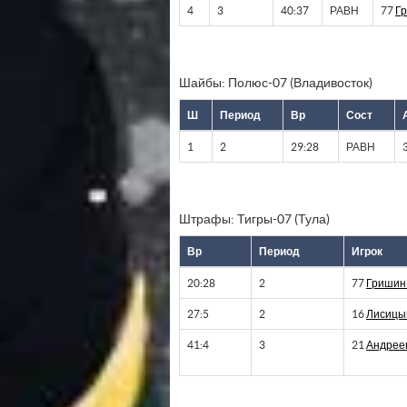
4
3
40:37
РАВН
77
Г
Шайбы: Полюс-07 (Владивосток)
Ш
Период
Вр
Сост
1
2
29:28
РАВН
Штрафы: Тигры-07 (Тула)
Вр
Период
Игрок
20:28
2
77
Гришин
27:5
2
16
Лисицы
41:4
3
21
Андрее