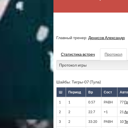
Главный тренер:
Денисов Александр
Статистика встреч
Протокол
Протокол игры
Шайбы: Тигры-07 (Тула)
Ш
Период
Вр
Сост
Авто
1
1
0:57
РАВН
77
Г
2
2
22:7
+1
21
А
3
2
33:20
РАВН
10
Те