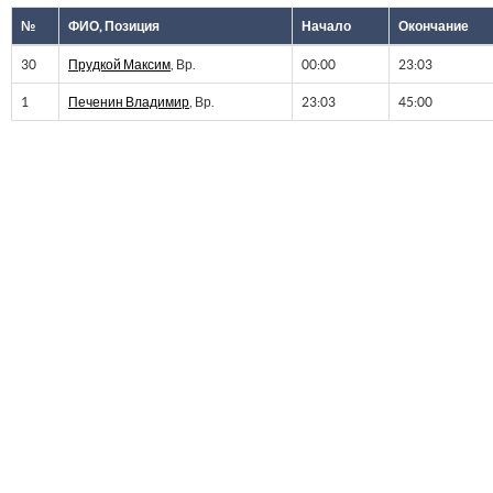
№
ФИО, Позиция
Начало
Окончание
30
Прудкой Максим
, Вр.
00:00
23:03
1
Печенин Владимир
, Вр.
23:03
45:00