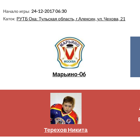
Начало игры:
24-12-2017 06:30
Каток:
РУТБ Ока: Тульская область, г.Алексин, ул. Чехова, 21
Марьино-06
Терехов Никита