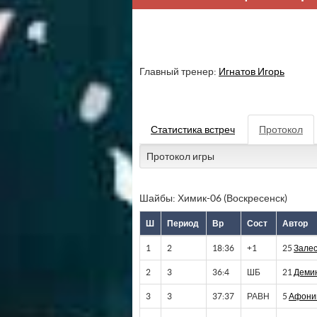
Главный тренер:
Игнатов Игорь
Статистика встреч
Протокол
Протокол игры
Шайбы: Химик-06 (Воскресенск)
Ш
Период
Вр
Сост
Автор
1
2
18:36
+1
25
Зале
2
3
36:4
ШБ
21
Деми
3
3
37:37
РАВН
5
Афони