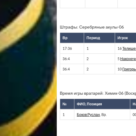
Штрафы: Серебряные акулы-06
Вр
Период
Игрок
17:36
1
16
Телише
36:4
2
5
Наконеч
36:4
2
10
Григорь
Время игры вратарей: Химик-06 (Воск
№
ФИО, Позиция
Н
1
Боков Руслан
, Вр.
0