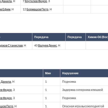
н Данила
, Н
7
Крутелев Федор
, З
ов Ефим
, Н
12
Бормашов Петр
, Н
р
Передача
Передача
Химик-06 (Вос
урков Станислав
, Н
40
Валуев Денис
, Н
Мин
Нарушение
 Данила
, Н
1
Подножка
ев Федор
, З
1
Задержка соперника клюшкой
ев Федор
, З
1
Подножка
шов Петр
, Н
1
Опасная игра высокоподнятой