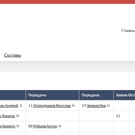
Главны
Составы
Передача
Передача
Химик-06 
син Андрей
, З
11
Огородников Ярослав
, Н
19
Чирков Лев
, Н
н Данила
, Н
21
н Кирилл
, Н
88
Рябцев Антон
, Н