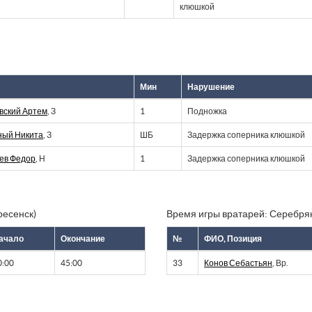
клюшкой
Мин
Нарушение
вский Артем
, З
1
Подножка
ный Никита
, З
ШБ
Задержка соперника клюшкой
ев Федор
, Н
1
Задержка соперника клюшкой
ресенск)
Время игры вратарей: Серебря
ачало
Окончание
№
ФИО, Позиция
0:00
45:00
33
Конов Себастьян
, Вр.