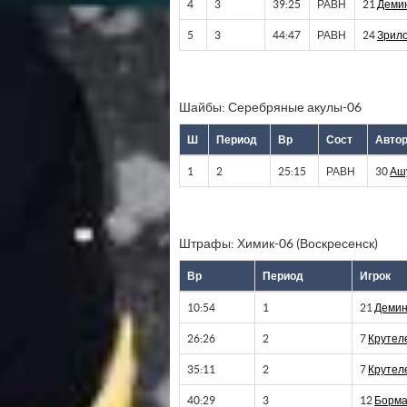
4
3
39:25
РАВН
21
Деми
5
3
44:47
РАВН
24
Зрил
Шайбы: Серебряные акулы-06
Ш
Период
Вр
Сост
Авто
1
2
25:15
РАВН
30
Аш
Штрафы: Химик-06 (Воскресенск)
Вр
Период
Игрок
10:54
1
21
Демин
26:26
2
7
Крутел
35:11
2
7
Крутел
40:29
3
12
Борма