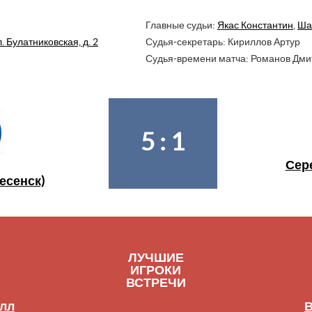
Главные судьи:
Якас Константин
,
Ша
. Булатниковская, д. 2
Судья-секретарь: Кириллов Артур
Судья-времени матча: Романов Дми
5 : 1
Сер
есенск)
ЛУЧШИЕ
ИГРОКИ
ВСТРЕЧИ
лл
В