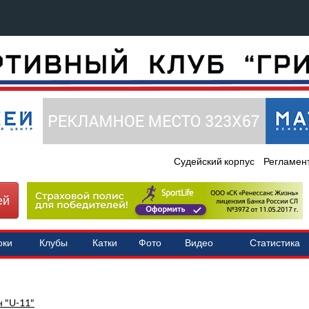
Судейский корпус
Регламен
ей
оки
Клубы
Катки
Фото
Видео
Статистика
 "U-11"