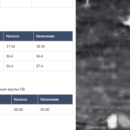
Начало
Окончание
17:36
18:36
36:4
36:4
36:4
37:4
ные акулы-06
Начало
Окончание
00:00
45:00