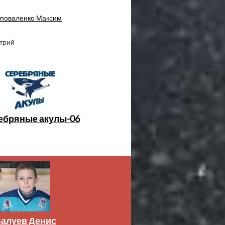
поваленко Максим
трий
ебряные акулы-06
алуев Денис