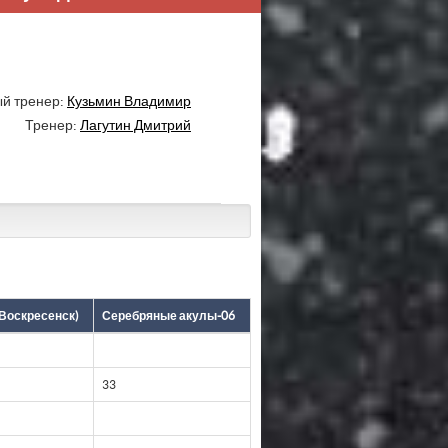
й тренер:
Кузьмин Владимир
Тренер:
Лагутин Дмитрий
(Воскресенск)
Серебряные акулы-06
33