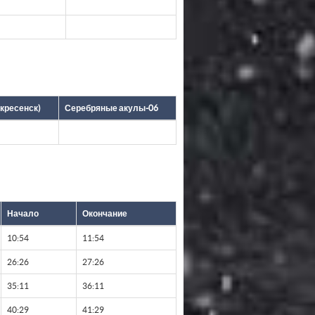
кресенск)
Серебряные акулы-06
Начало
Окончание
10:54
11:54
26:26
27:26
35:11
36:11
40:29
41:29