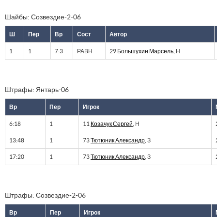
Шайбы: Созвездие-2-06
Ш
Пер
Вр
Сост
Автор
1
1
7:3
РАВН
29
Большухин Марсель
, Н
Штрафы: Янтарь-06
Вр
Пер
Игрок
6:18
1
11
Козачук Сергей
, Н
13:48
1
73
Тютюник Александр
, З
17:20
1
73
Тютюник Александр
, З
Штрафы: Созвездие-2-06
Вр
Пер
Игрок