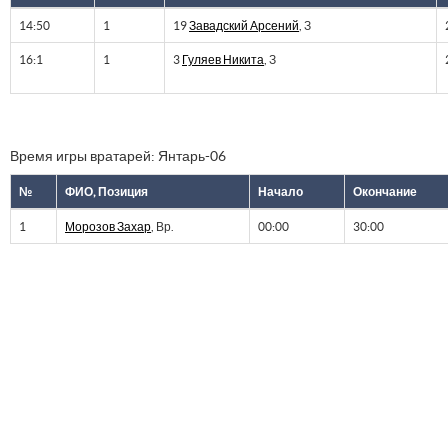
14:50
1
19
Завадский Арсений
, З
16:1
1
3
Гуляев Никита
, З
Время игры вратарей: Янтарь-06
№
ФИО, Позиция
Начало
Окончание
1
Морозов Захар
, Вр.
00:00
30:00