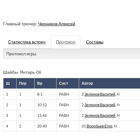
Главный тренер:
Черников Алексей
Статистика встреч
Протокол
Составы
Протокол игры
Шайбы: Янтарь-06
Ш
Пер
Вр
Сост
Автор
1
1
8:1
РАВН
2
Зеленов Василий
, Н
2
1
10:52
РАВН
2
Зеленов Василий
, Н
3
1
15:46
РАВН
2
Зеленов Василий
, Н
4
2
20:40
РАВН
31
Воробьев Егор
, Н