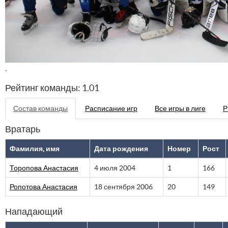
`
Рейтинг команды: 1.01
Состав команды
Расписание игр
Все игры в лиге
Р
Вратарь
Фамилия, имя
Дата рождения
Номер
Рост
Торопова Анастасия
4 июля 2004
1
166
Ропотова Анастасия
18 сентября 2006
20
149
Нападающий