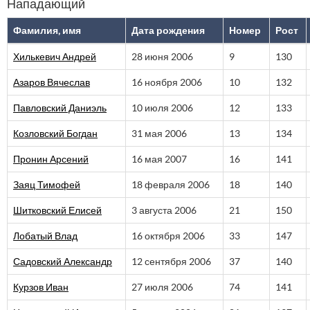
Нападающий
Фамилия, имя
Дата рождения
Номер
Рост
Хилькевич Андрей
28 июня 2006
9
130
Азаров Вячеслав
16 ноября 2006
10
132
Павловский Даниэль
10 июля 2006
12
133
Козловский Богдан
31 мая 2006
13
134
Пронин Арсений
16 мая 2007
16
141
Заяц Тимофей
18 февраля 2006
18
140
Шитковский Елисей
3 августа 2006
21
150
Лобатый Влад
16 октября 2006
33
147
Садовский Александр
12 сентября 2006
37
140
Курзов Иван
27 июля 2006
74
141