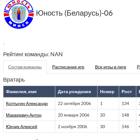
Юность (Беларусь)-06
`
Рейтинг команды: NAN
Состав команды
Расписание игр
Все игры в лиге
Р
Вратарь
Фамилия, имя
Дата рождения
Номер
Рост
Колтыгин Александр
22 октября 2006
1
134
Макаревич Антон
20 января 2006
20
148
Юрчик Алексей
2 ноября 2006
30
146