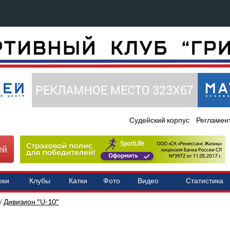
Судейский корпус
Регламен
ей
оки
Клубы
Катки
Фото
Видео
Статистика
/
Дивизион "U-10"